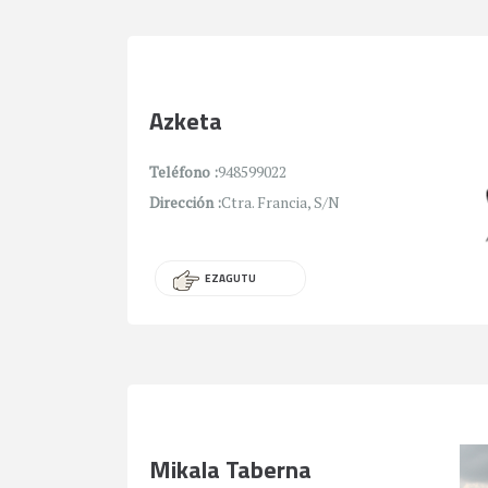
Azketa
Teléfono :
948599022
Dirección :
Ctra. Francia, S/N
EZAGUTU
Mikala Taberna