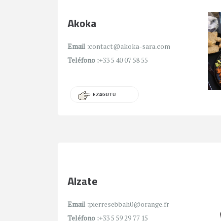
Akoka
Email :
contact@akoka-sara.com
Teléfono :
+33 5 40 07 58 55
EZAGUTU
Alzate
Email :
pierresebbah0@orange.fr
Teléfono :
+33 5 59 29 77 15