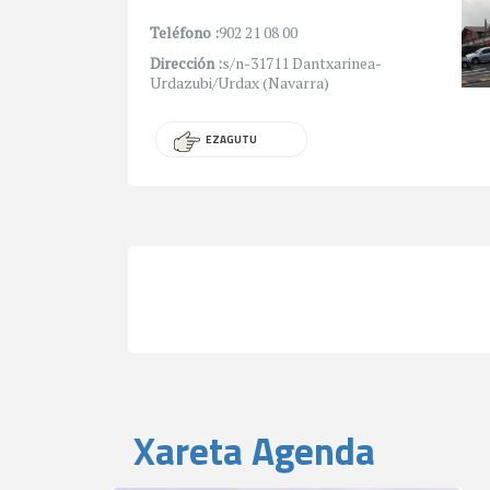
Teléfono :
902 21 08 00
Dirección :
s/n-31711 Dantxarinea-
Urdazubi/Urdax (Navarra)
EZAGUTU
Xareta Agenda