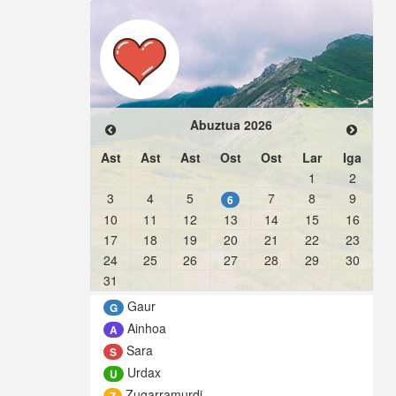
Abuztua 2026
Ast
Ast
Ast
Ost
Ost
Lar
Iga
1
2
3
4
5
7
8
9
6
10
11
12
13
14
15
16
17
18
19
20
21
22
23
24
25
26
27
28
29
30
31
Gaur
G
Ainhoa
A
Sara
S
Urdax
U
Zugarramurdi