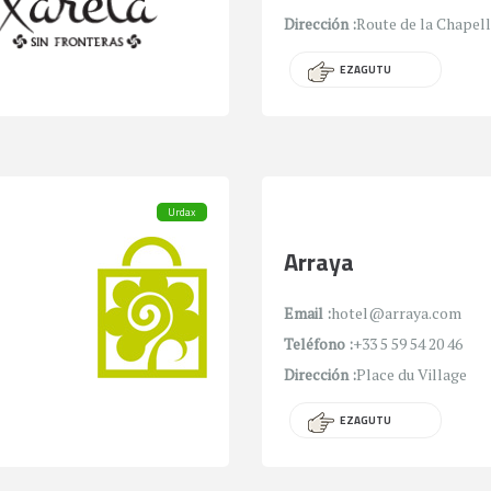
Dirección :
Route de la Chapel
EZAGUTU
Urdax
Arraya
Email :
hotel@arraya.com
Teléfono :
+33 5 59 54 20 46
Dirección :
Place du Village
EZAGUTU