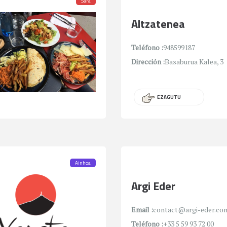
Sara
Altzatenea
Teléfono :
948599187
Dirección :
Basaburua Kalea, 3
EZAGUTU
Ainhoa
Argi Eder
Email :
contact@argi-eder.co
Teléfono :
+33 5 59 93 72 00