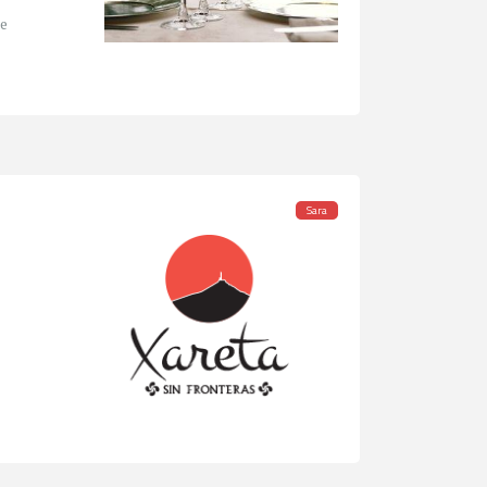
le
Sara