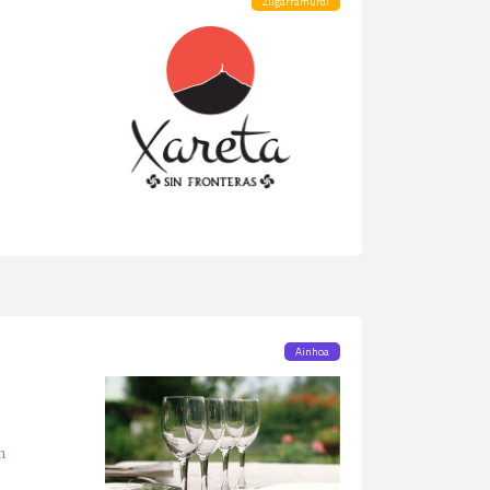
Zugarramurdi
Ainhoa
m