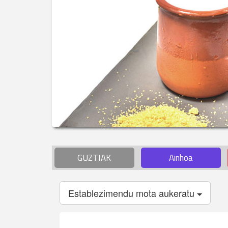
GUZTIAK
Ainhoa
Establezimendu mota aukeratu