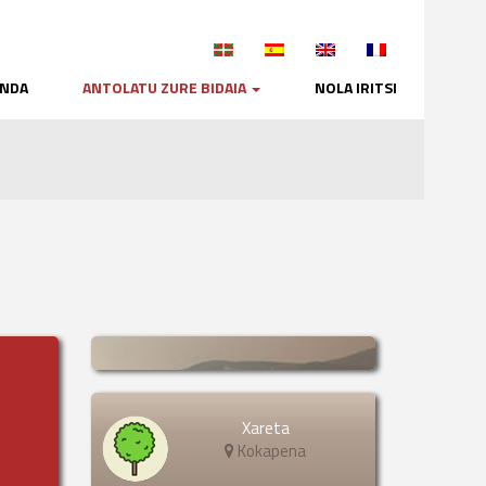
NDA
ANTOLATU ZURE BIDAIA
NOLA IRITSI
Xareta
Kokapena