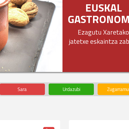
EUSKAL
GASTRONOM
Ezagutu Xaretako
jatetxe eskaintza za
Sara
Urdazubi
Zugarramu