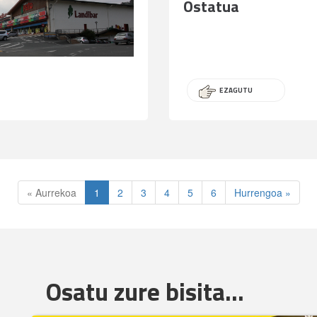
Ostatua
EZAGUTU
« Aurrekoa
1
2
3
4
5
6
Hurrengoa »
Osatu zure bisita...