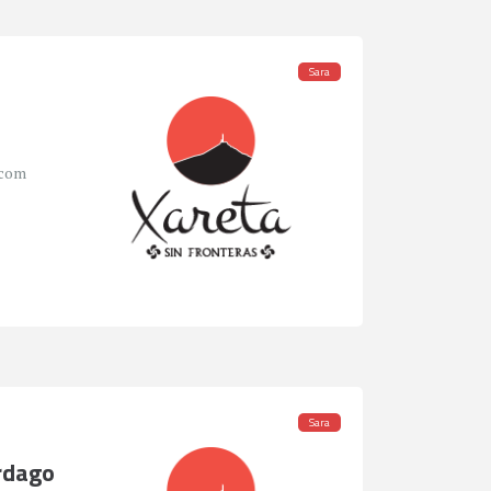
Sara
.com
Sara
rdago