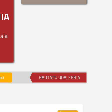
IA
bala
rdi
HAUTATU UDALERRIA