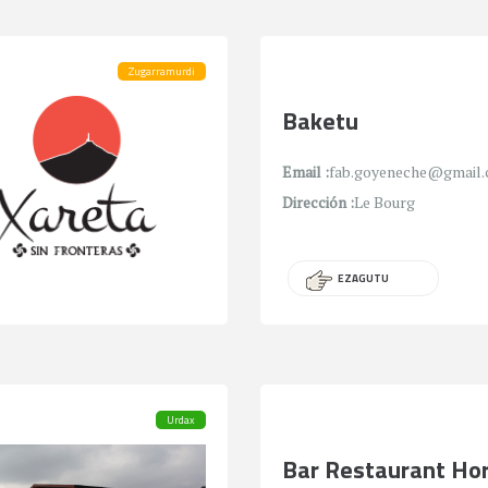
Zugarramurdi
Baketu
Email :
fab.goyeneche@gmail
Dirección :
Le Bourg
EZAGUTU
Urdax
Bar Restaurant Ho