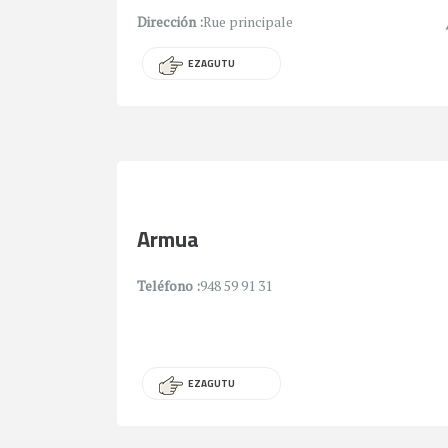
Dirección :
Rue principale
EZAGUTU
Armua
Teléfono :
948 59 91 31
EZAGUTU