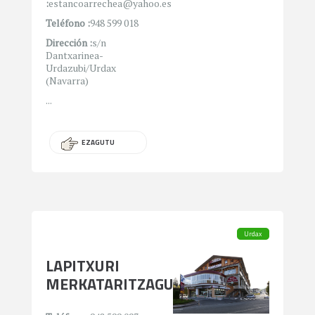
:
estancoarrechea@yahoo.es
Teléfono :
948 599 018
Dirección :
s/n
Dantxarinea-
Urdazubi/Urdax
(Navarra)
...
EZAGUTU
Urdax
LAPITXURI
MERKATARITZAGUNEA