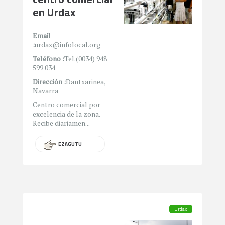
en Urdax
Email
:
urdax@infolocal.org
Teléfono :
Tel.(0034) 948
599 034
Dirección :
Dantxarinea,
Navarra
Centro comercial por
excelencia de la zona.
Recibe diariamen...
EZAGUTU
Urdax