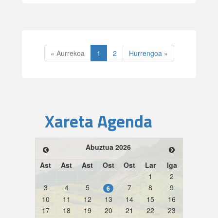
« Aurrekoa
1
2
Hurrengoa »
Xareta Agenda
Abuztua 2026
Ast
Ast
Ast
Ost
Ost
Lar
Iga
1
2
3
4
5
7
8
9
6
10
11
12
13
14
15
16
17
18
19
20
21
22
23