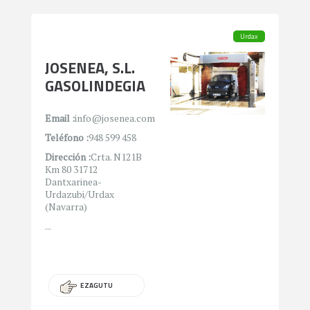
Urdax
JOSENEA, S.L.
GASOLINDEGIA
Email :
info@josenea.com
Teléfono :
948 599 458
Dirección :
Crta. N121B
Km 80 31712
Dantxarinea-
Urdazubi/Urdax
(Navarra)
...
EZAGUTU