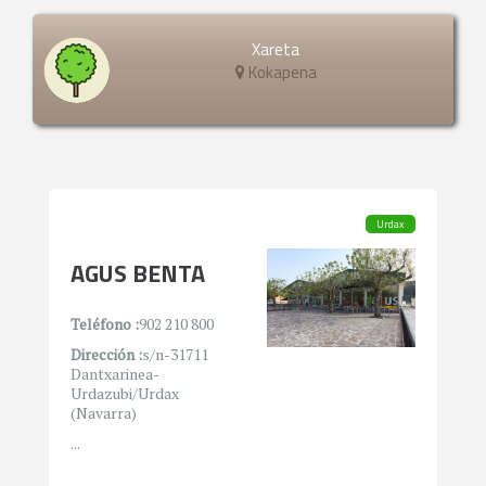
Xareta
Kokapena
Urdax
AGUS BENTA
Teléfono :
902 210 800
Dirección :
s/n-31711
Dantxarinea-
Urdazubi/Urdax
(Navarra)
...