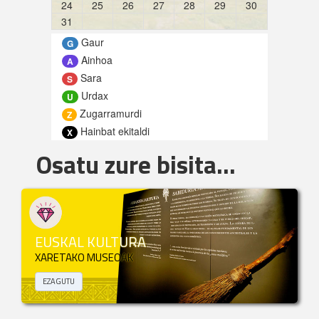
24
25
26
27
28
29
30
31
Gaur
G
Ainhoa
A
Sara
S
Urdax
U
Zugarramurdi
Z
Hainbat ekitaldi
X
Osatu zure bisita...
EUSKAL KULTURA
XARETAKO MUSEOAK
EZAGUTU