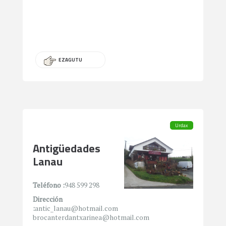
EZAGUTU
Urdax
Antigüedades
Lanau
Teléfono :
948 599 298
Dirección
:
antic_lanau@hotmail.com
brocanterdantxarinea@hotmail.com