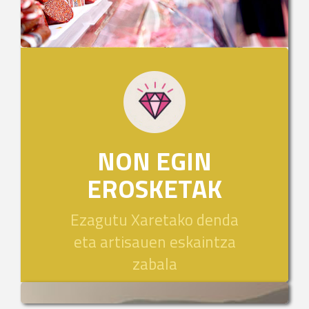
NON EGIN
EROSKETAK
Ezagutu Xaretako denda
eta artisauen eskaintza
zabala