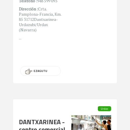
Teléfono :
948 599 093
Dirección :
Crta.
Pamplona-Francia, Km.
85 31712Dantxarinea-
Urdazubi/Urdax
(Navarra)
...
EZAGUTU
Urdax
DANTXARINEA -
centro comercial