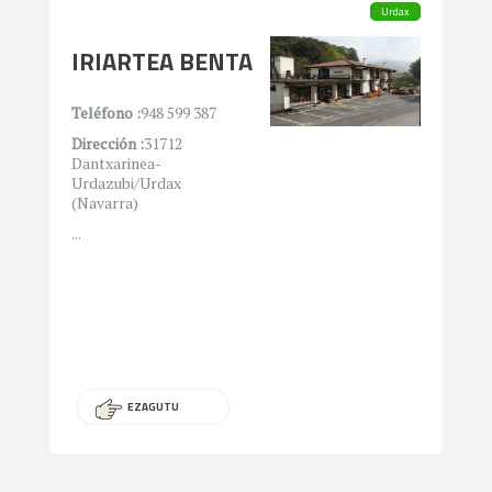
Urdax
IRIARTEA BENTA
Teléfono :
948 599 387
Dirección :
31712
Dantxarinea-
Urdazubi/Urdax
(Navarra)
...
EZAGUTU